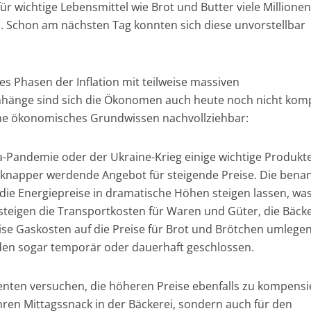
für wichtige Lebensmittel wie Brot und Butter viele Millionen
. Schon am nächsten Tag konnten sich diese unvorstellbar
es Phasen der Inflation mit teilweise massiven
änge sind sich die Ökonomen auch heute noch nicht komp
ne ökonomisches Grundwissen nachvollziehbar:
-Pandemie oder der Ukraine-Krieg einige wichtige Produkt
s knapper werdende Angebot für steigende Preise. Die bena
 die Energiepreise in dramatische Höhen steigen lassen, was
 steigen die Transportkosten für Waren und Güter, die Bäcke
se Gaskosten auf die Preise für Brot und Brötchen umlege
den sogar temporär oder dauerhaft geschlossen.
menten versuchen, die höheren Preise ebenfalls zu kompensi
 ihren Mittagssnack in der Bäckerei, sondern auch für den