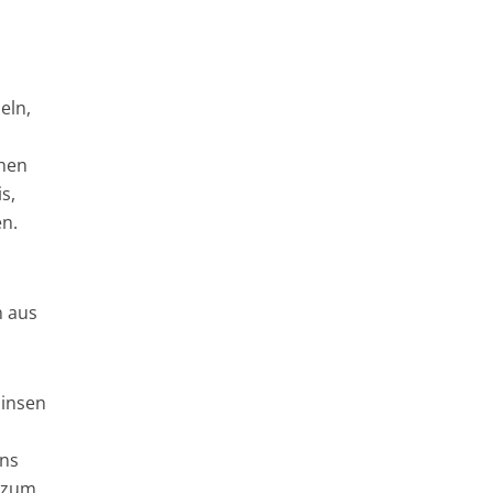
eln,
chen
s,
n.
n aus
zinsen
ins
t zum