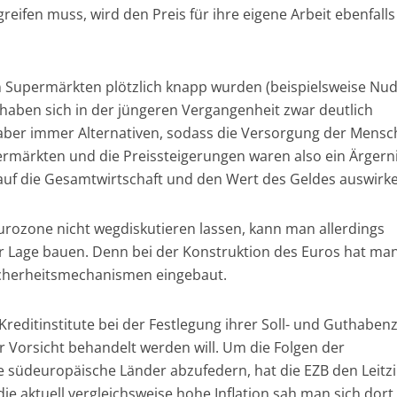
greifen muss, wird den Preis für ihre eigene Arbeit ebenfalls
Supermärkten plötzlich knapp wurden (beispielsweise Nud
 haben sich in der jüngeren Vergangenheit zwar deutlich
r aber immer Alternativen, sodass die Versorgung der Mens
permärkten und die Preissteigerungen waren also ein Ärgerni
auf die Gesamtwirtschaft und den Wert des Geldes auswirke
 Eurozone nicht wegdiskutieren lassen, kann man allerdings
 der Lage bauen. Denn bei der Konstruktion des Euros hat ma
icherheitsmechanismen eingebaut.
Kreditinstitute bei der Festlegung ihrer Soll- und Guthaben
ter Vorsicht behandelt werden will. Um die Folgen der
e südeuropäische Länder abzufedern, hat die EZB den Leitz
die aktuell vergleichsweise hohe Inflation sah man sich dor