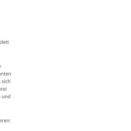
lett
e
nnten
 sich
rei
n und
eren: