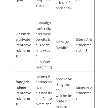
erb der F
eiten
ondsantei
le
Kapitalga
rantie (Sp
klassisch
arer weiß
e
private
bereits b
ältere Arb
niedrige
Rentenve
ei Abschl
eitnehme
Rendite
rsicherun
uss, wievi
r ab 45
g
el
er später
bekommt)
höhere R
höhere Ve
fondgebu
enditecha
rtragskost
ndene
ncen
junge Arb
en,
Rentenve
als klassis
eitnehme
welche Re
rsicherun
che Rente
r
ndite sch
g
nversiche
mälern