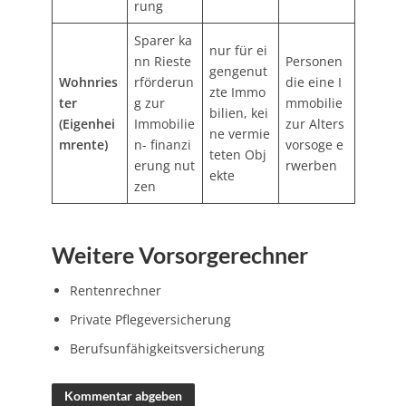
rung
Sparer ka
nur für ei
nn Rieste
Personen
gengenut
Wohnries
rförderun
die eine I
zte Immo
ter
g zur
mmobilie
bilien, kei
(Eigenhei
Immobilie
zur Alters
ne vermie
mrente)
n- finanzi
vorsoge e
teten Obj
erung nut
rwerben
ekte
zen
Weitere Vorsorgerechner
Rentenrechner
Private Pflegeversicherung
Berufsunfähigkeitsversicherung
Kommentar abgeben