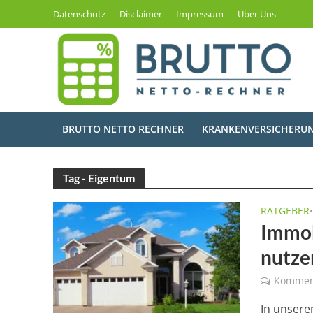
Datenschutz
Disclaimer
Impressum
Über Uns
BRUTTO NETTO RECHNER
KRANKENVERSICHERU
Tag - Eigentum
RATGEBER
Immob
nutze
Kommen
In unsere