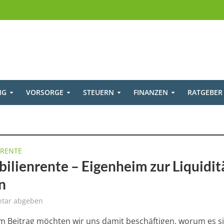
NG
VORSORGE
STEUERN
FINANZEN
RATGEBER
RENTE
•
ilienrente – Eigenheim zur Liquidit
n
tar abgeben
m Beitrag möchten wir uns damit beschäftigen, worum es s