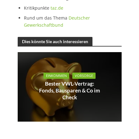
Kritikpunkte
taz.de
Rund um das Thema
Deutscher
Gewerkschaftbund
Dies könnte Sie auch interessieren
EINKOMMEN
VORSORGE
Bester VWL-Vertrag:
Fonds, Bausparen & Co im
Check