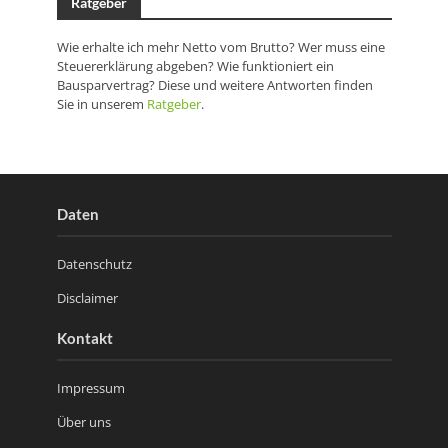
Ratgeber
Wie erhalte ich mehr Netto vom Brutto? Wer muss eine
Steuererklärung abgeben? Wie funktioniert ein
Bausparvertrag? Diese und weitere Antworten finden
Sie in unserem
Ratgeber
.
Daten
Datenschutz
Disclaimer
Kontakt
Impressum
Über uns